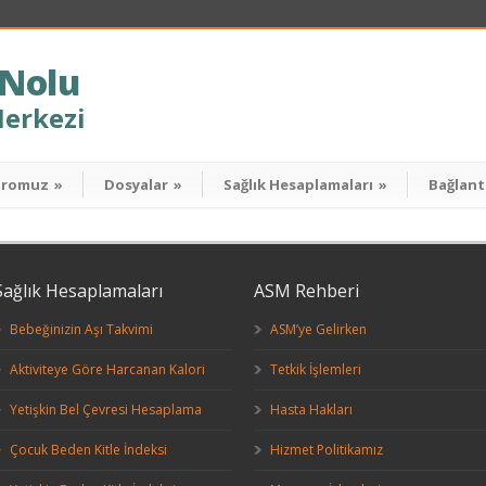
 Nolu
Merkezi
dromuz
»
Dosyalar
»
Sağlık Hesaplamaları
»
Bağlant
Sağlık Hesaplamaları
ASM Rehberi
Bebeğinizin Aşı Takvimi
ASM’ye Gelirken
Aktiviteye Göre Harcanan Kalori
Tetkik İşlemleri
Yetişkin Bel Çevresi Hesaplama
Hasta Hakları
Çocuk Beden Kitle İndeksi
Hizmet Politikamız