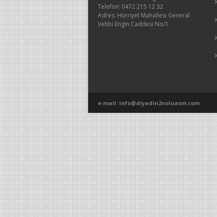
Telefon: 0472 215 12 32
Adres: Hürriyet Mahallesi General
Vehbi Engin Caddesi No/1
e-mail: info@diyadin2noluasm.com