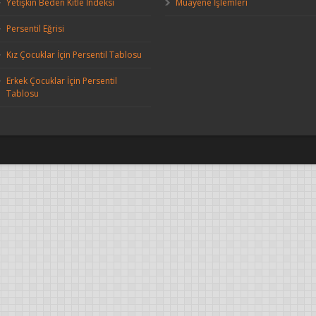
Yetişkin Beden Kitle İndeksi
Muayene İşlemleri
Persentil Eğrisi
Kız Çocuklar İçin Persentil Tablosu
Erkek Çocuklar İçin Persentil
Tablosu