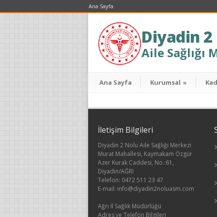
Ana Sayfa
Diyadin 2
Aile Sağlığı 
Ana Sayfa
Kurumsal
»
Ka
İletişim Bilgileri
Diyadin 2 Nolu Aile Sağlığı Merkezi
Murat Mahallesi, Kaymakam Özgür
Azer Kurak Caddesi, No.:61,
Diyadin/AĞRI
Telefon: 0472 511 23 47
E-mail: info@diyadin2noluasm.com
Ağrı İl Sağlık Müdürlüğü
Adres ve Telefon Bilgileri