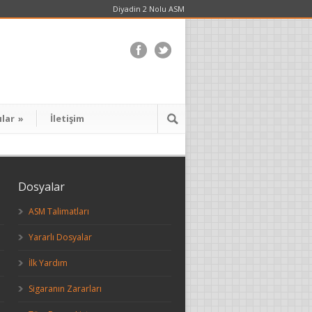
Diyadin 2 Nolu ASM
ılar
»
İletişim
Dosyalar
ASM Talimatları
Yararlı Dosyalar
İlk Yardım
Sigaranın Zararları