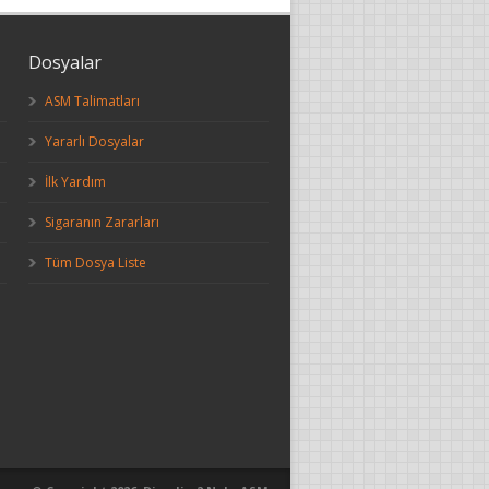
Dosyalar
ASM Talimatları
Yararlı Dosyalar
İlk Yardım
Sigaranın Zararları
Tüm Dosya Liste