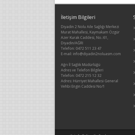
İletişim Bilgileri
Diyadin 2 Nolu Aile Sağlığı Merkezi
Murat Mahallesi, Kaymakam Özgür
Azer Kurak Caddesi, No.:61,
Diyadin/AĞRI
Telefon: 0472 511 23 47
E-mail: info@diyadin2noluasm.com
Ağrı İl Sağlık Müdürlüğü
Adres ve Telefon Bilgileri
Telefon: 0472 215 12 32
Adres: Hürriyet Mahallesi General
Vehbi Engin Caddesi No/1