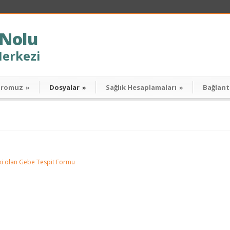
 Nolu
Merkezi
dromuz
»
Dosyalar
»
Sağlık Hesaplamaları
»
Bağlant
i olan Gebe Tespit Formu