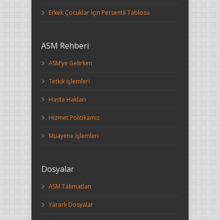
Erkek Çocuklar İçin Persentil Tablosu
ASM Rehberi
ASM’ye Gelirken
Tetkik İşlemleri
Hasta Hakları
Hizmet Politikamız
Muayene İşlemleri
Dosyalar
ASM Talimatları
Yararlı Dosyalar