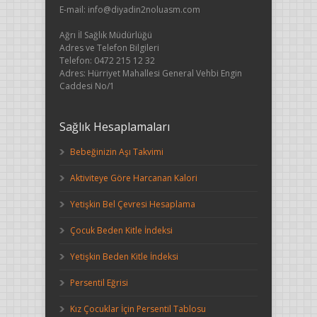
E-mail: info@diyadin2noluasm.com
Ağrı İl Sağlık Müdürlüğü
Adres ve Telefon Bilgileri
Telefon: 0472 215 12 32
Adres: Hürriyet Mahallesi General Vehbi Engin
Caddesi No/1
Sağlık Hesaplamaları
Bebeğinizin Aşı Takvimi
Aktiviteye Göre Harcanan Kalori
Yetişkin Bel Çevresi Hesaplama
Çocuk Beden Kitle İndeksi
Yetişkin Beden Kitle İndeksi
Persentil Eğrisi
Kız Çocuklar İçin Persentil Tablosu