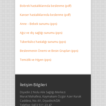
Bobrek hastalıklarında beslenme (pdf)
Kanser hastalıklarında beslenme (pdf)
Anne – Bebek sunumu (pps)
Ağız ve diş sağlığı sunumu (pps)
Tüberküloz hastalığı sunumu (pps)
Beslenmenin Önemi ve Besin Grupları (pps)
Temizlik ve Hijyen (pps)
İletişim Bilgileri
Diyadin 2 Nolu Aile Sağlığı Merkezi
Murat Mahallesi, Kaymakam Özgür Azer Kurak
Caddesi, No.:61, Diyadin/AĞRI
Telefon: 0472 511 23 47