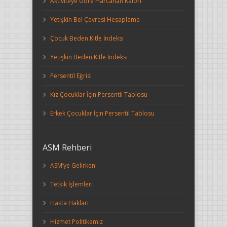
Aktiviteye Göre Harcanan Kalori
Yetişkin Bel Çevresi Hesaplama
Çocuk Beden Kitle İndeksi
Yetişkin Beden Kitle İndeksi
Persentil Eğrisi
Kız Çocuklar İçin Persentil Tablosu
Erkek Çocuklar İçin Persentil Tablosu
ASM Rehberi
ASM’ye Gelirken
Tetkik İşlemleri
Hasta Hakları
Hizmet Politikamız