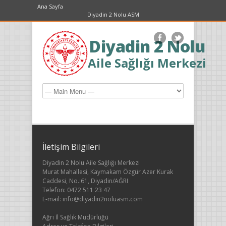
Ana Sayfa
Diyadin 2 Nolu ASM
Diyadin 2 Nolu
Aile Sağlığı Merkezi
İletişim Bilgileri
Diyadin 2 Nolu Aile Sağlığı Merkezi
Murat Mahallesi, Kaymakam Özgür Azer Kurak
Caddesi, No.:61, Diyadin/AĞRI
Telefon: 0472 511 23 47
E-mail: info@diyadin2noluasm.com
Ağrı İl Sağlık Müdürlüğü