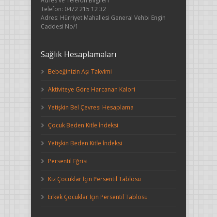
Adres ve Telefon Bilgileri
Telefon: 0472 215 12 32
Adres: Hürriyet Mahallesi General Vehbi Engin
Caddesi No/1
Sağlık Hesaplamaları
Bebeğinizin Aşı Takvimi
Aktiviteye Göre Harcanan Kalori
Yetişkin Bel Çevresi Hesaplama
Çocuk Beden Kitle İndeksi
Yetişkin Beden Kitle İndeksi
Persentil Eğrisi
Kız Çocuklar İçin Persentil Tablosu
Erkek Çocuklar İçin Persentil Tablosu