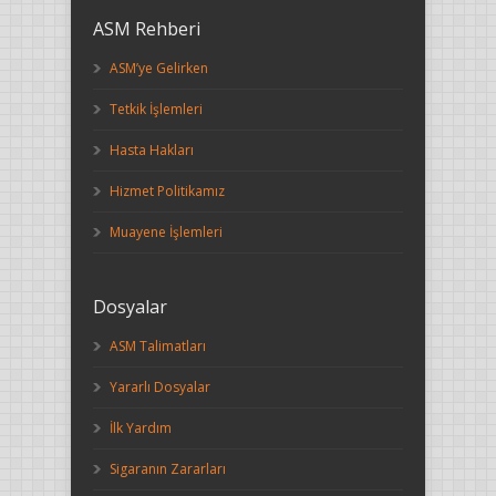
ASM Rehberi
ASM’ye Gelirken
Tetkik İşlemleri
Hasta Hakları
Hizmet Politikamız
Muayene İşlemleri
Dosyalar
ASM Talimatları
Yararlı Dosyalar
İlk Yardım
Sigaranın Zararları