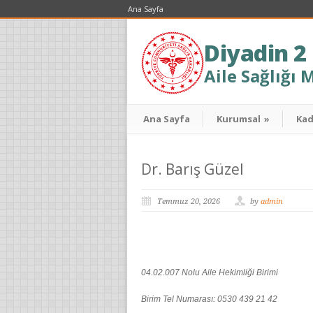
Ana Sayfa
Diyadin 2
Aile Sağlığı 
Ana Sayfa
Kurumsal
»
Ka
Dr. Barış Güzel
Temmuz 20, 2026
by
admin
04.02.007 Nolu Aile Hekimliği Birimi
Birim Tel Numarası: 0530 439 21 42