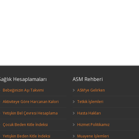
Sağlık Hesaplamaları
ASM Rehberi
Bebeğinizin Aşı Takvimi
ASM’ye Gelirken
Aktiviteye Göre Harcanan Kalori
Tetkik İşlemleri
Yetişkin Bel Çevresi Hesaplama
Hasta Hakları
Çocuk Beden Kitle İndeksi
Hizmet Politikamız
Yetişkin Beden Kitle İndeksi
Muayene İşlemleri