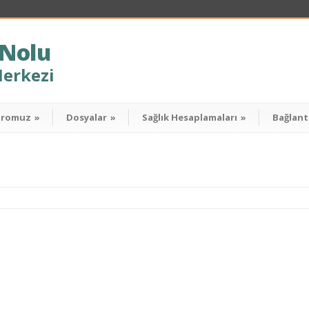
 Nolu
Merkezi
dromuz
»
Dosyalar
»
Sağlık Hesaplamaları
»
Bağlant