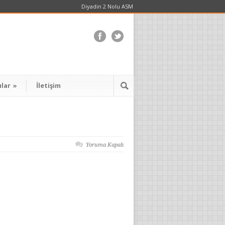
Diyadin 2 Nolu ASM
ılar
»
İletişim
Yoruma Kapalı