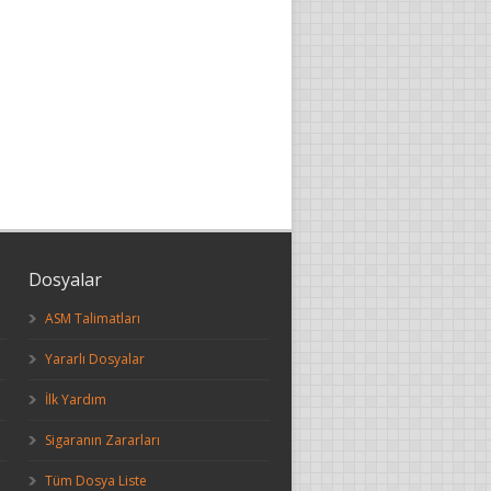
Dosyalar
ASM Talimatları
Yararlı Dosyalar
İlk Yardım
Sigaranın Zararları
Tüm Dosya Liste