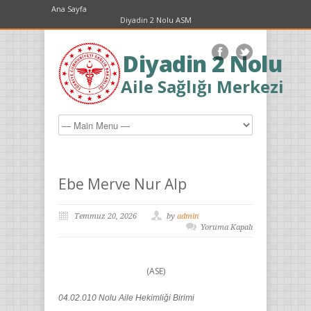
Ana Sayfa
Diyadin 2 Nolu ASM
Diyadin 2 Nolu
Aile Sağlığı Merkezi
Ebe Merve Nur Alp
Temmuz 20, 2026
by
admin
Yoruma Kapalı
(ASE)
04.02.010 Nolu Aile Hekimliği Birimi