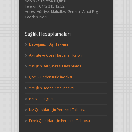
Adres ve Telefon Bilgileri
Telefon: 0472 215 12 32
Adres: Hürriyet Mahallesi General Vehbi Engin
Caddesi No/1
Sağlık Hesaplamaları
Bebeğinizin Aşı Takvimi
Aktiviteye Göre Harcanan Kalori
Yetişkin Bel Çevresi Hesaplama
Çocuk Beden Kitle İndeksi
Yetişkin Beden Kitle İndeksi
Persentil Eğrisi
Kız Çocuklar İçin Persentil Tablosu
Erkek Çocuklar İçin Persentil Tablosu