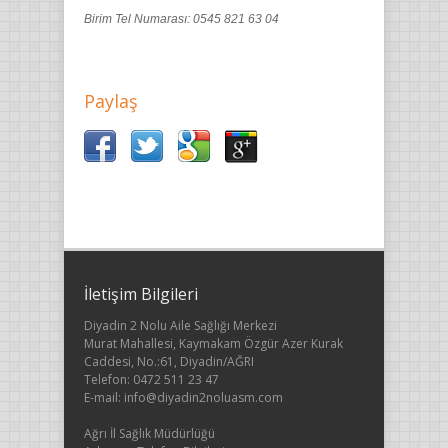
Birim Tel Numarası: 0545 821 63 04
Paylaş
İletişim Bilgileri
Diyadin 2 Nolu Aile Sağlığı Merkezi
Murat Mahallesi, Kaymakam Özgür Azer Kurak
Caddesi, No.:61, Diyadin/AĞRI
Telefon: 0472 511 23 47
E-mail: info@diyadin2noluasm.com
Ağrı İl Sağlık Müdürlüğü