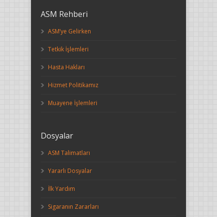
ASM Rehberi
ASM’ye Gelirken
Tetkik İşlemleri
Hasta Hakları
Hizmet Politikamız
Muayene İşlemleri
Dosyalar
ASM Talimatları
Yararlı Dosyalar
İlk Yardım
Sigaranın Zararları