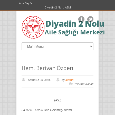
Ana Sayfa
Diyadin 2 Nolu ASM
Diyadin 2 Nolu
Aile Sağlığı Merkezi
Hem. Berivan Özden
Temmuz 20, 2026
by
admin
Yoruma Kapalı
(ASE)
04.02.013 Nolu Aile Hekimliği Birimi