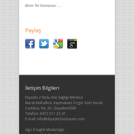
Birim Tel Numarası: …
Paylaş
İletişim Bilgileri
Diyadin 2 Nolu Aile Sağlığı Merkezi
Murat Mahallesi, Kaymakam Özgür Azer Kurak
Caddesi, No.:61, Diyadin/AĞRI
Telefon: 0472 511 23 47
E-mail: info@diyadin2noluasm.com
Ağrı İl Sağlık Müdürlüğü