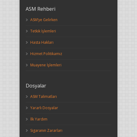
ASM Rehberi
ASM’ye Gelirken
Tetkik İşlemleri
Hasta Hakları
Hizmet Politikamız
Muayene İşlemleri
Dosyalar
ASM Talimatları
Yararlı Dosyalar
İlk Yardım
Sigaranın Zararları